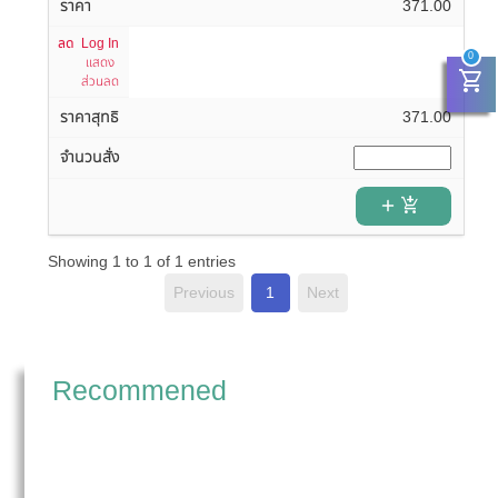
371.00
Log In
0
แสดง
shopping_cart
ส่วนลด
371.00
add_shopping_cart
Showing 1 to 1 of 1 entries
Previous
1
Next
Recommened