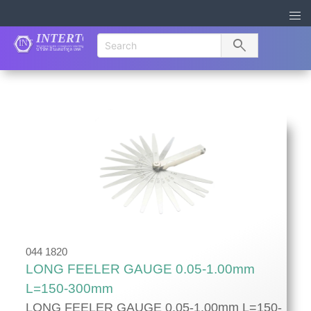
search
044 1820
LONG FEELER GAUGE 0.05-1.00mm
L=150-300mm
LONG FEELER GAUGE 0.05-1.00mm L=150-