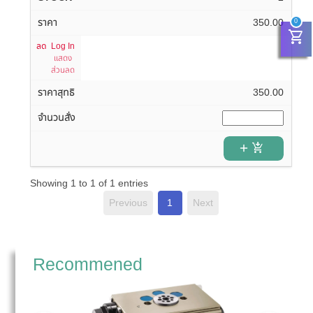
350.00
0
shopping_cart
Log In
แสดง
ส่วนลด
350.00
add_shopping_cart
Showing 1 to 1 of 1 entries
Previous
1
Next
Recommened