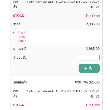
Solid carbide drill D1=2.4 D2=3.0 L1=57 L2=21
NL=21
Pre Order
2,985.00
Log In
แสดง
ส่วนลด
2,985.00
add_shopping_cart
030 705.025.00
Solid carbide drill D1=2.5 D2=3.0 L1=57 L2=21
NL=21
Pre Order