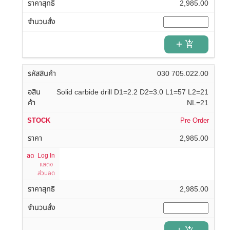
2,985.00
add_shopping_cart
030 705.022.00
Solid carbide drill D1=2.2 D2=3.0 L1=57 L2=21
NL=21
Pre Order
2,985.00
Log In
แสดง
ส่วนลด
2,985.00