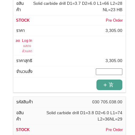
Solid carbide drill D1=3.7 D2=6.0 L1=66 L2=28
NL=23 HB
Pre Order
3,305.00
Log In
แสดง
ส่วนลด
3,305.00
add_shopping_cart
030 705.038.00
Solid carbide drill D1=3.8 D2=6.0 L1=74
L2=36NL=29
Pre Order