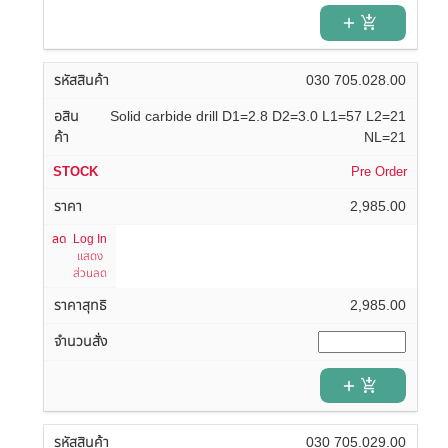
add_shopping_cart
030 705.028.00
Solid carbide drill D1=2.8 D2=3.0 L1=57 L2=21
NL=21
Pre Order
2,985.00
Log In
แสดง
ส่วนลด
2,985.00
add_shopping_cart
030 705.029.00