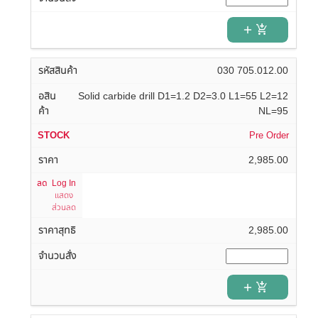
add_shopping_cart
030 705.012.00
Solid carbide drill D1=1.2 D2=3.0 L1=55 L2=12
NL=95
Pre Order
2,985.00
Log In
แสดง
ส่วนลด
2,985.00
add_shopping_cart