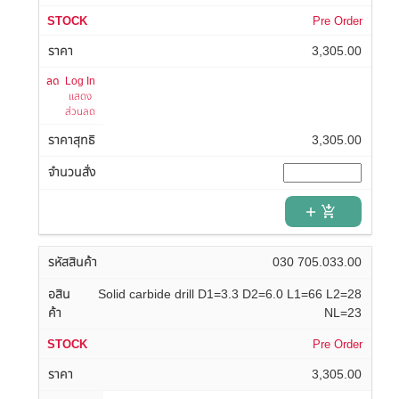
Pre Order
3,305.00
Log In
แสดง
ส่วนลด
3,305.00
add_shopping_cart
030 705.033.00
Solid carbide drill D1=3.3 D2=6.0 L1=66 L2=28
NL=23
Pre Order
3,305.00