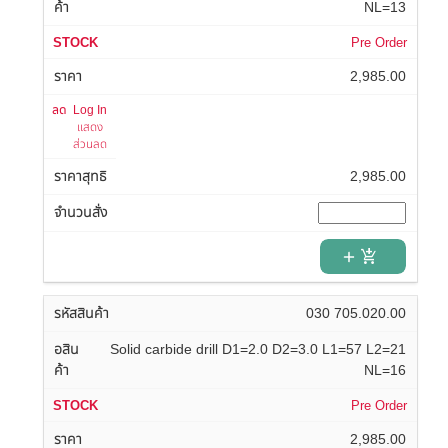
NL=13
Pre Order
2,985.00
Log In
แสดง
ส่วนลด
2,985.00
add_shopping_cart
030 705.020.00
Solid carbide drill D1=2.0 D2=3.0 L1=57 L2=21
NL=16
Pre Order
2,985.00