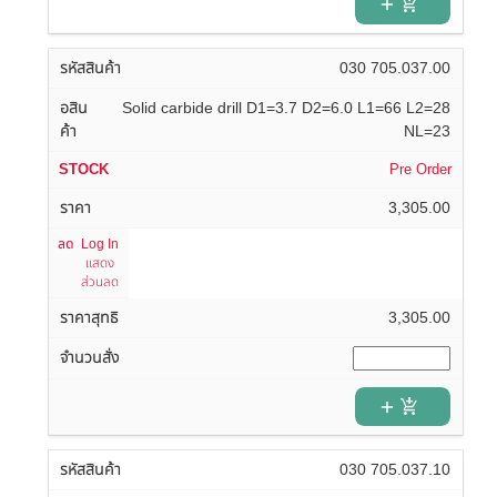
add_shopping_cart
030 705.037.00
Solid carbide drill D1=3.7 D2=6.0 L1=66 L2=28
NL=23
Pre Order
3,305.00
Log In
แสดง
ส่วนลด
3,305.00
add_shopping_cart
030 705.037.10