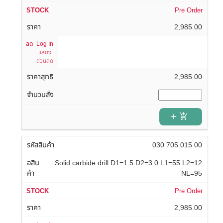
Pre Order
2,985.00
Log In
แสดง
ส่วนลด
2,985.00
add_shopping_cart
030 705.015.00
Solid carbide drill D1=1.5 D2=3.0 L1=55 L2=12
NL=95
Pre Order
2,985.00