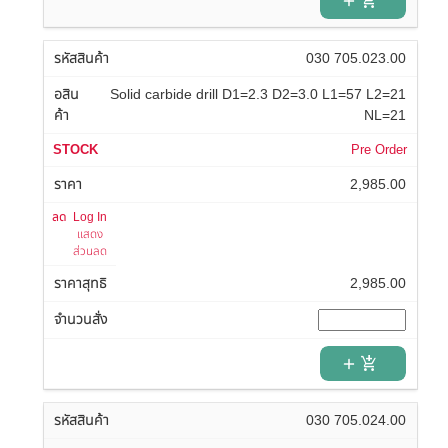
add_shopping_cart
030 705.023.00
Solid carbide drill D1=2.3 D2=3.0 L1=57 L2=21
NL=21
Pre Order
2,985.00
Log In
แสดง
ส่วนลด
2,985.00
add_shopping_cart
030 705.024.00