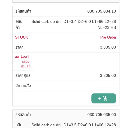
030 705.034.10
Solid carbide drill D1=3.4 D2=6.0 L1=66 L2=28
NL=23 HB
Pre Order
3,305.00
Log In
แสดง
ส่วนลด
3,305.00
add_shopping_cart
030 705.035.00
Solid carbide drill D1=3.5 D2=6.0 L1=66 L2=28