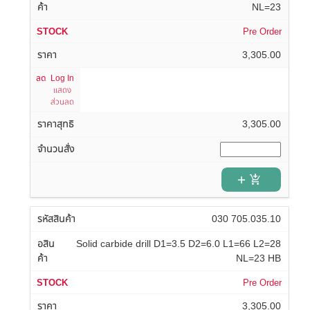
NL=23
Pre Order
3,305.00
Log In
แสดง
ส่วนลด
3,305.00
add_shopping_cart
030 705.035.10
Solid carbide drill D1=3.5 D2=6.0 L1=66 L2=28
NL=23 HB
Pre Order
3,305.00