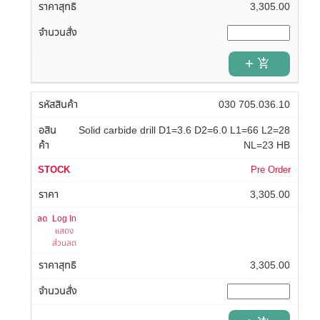
3,305.00
add_shopping_cart
030 705.036.10
Solid carbide drill D1=3.6 D2=6.0 L1=66 L2=28
NL=23 HB
Pre Order
3,305.00
Log In
แสดง
ส่วนลด
3,305.00