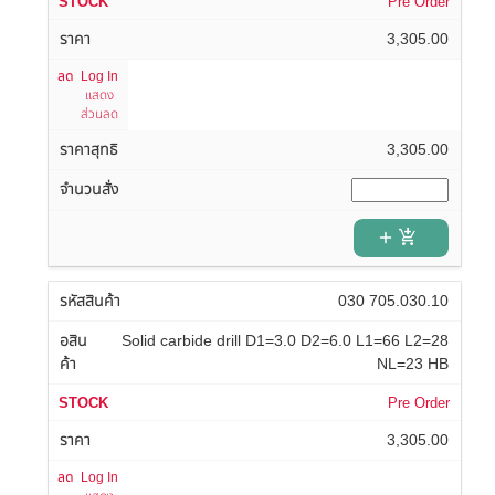
Pre Order
3,305.00
Log In
แสดง
ส่วนลด
3,305.00
add_shopping_cart
030 705.030.10
Solid carbide drill D1=3.0 D2=6.0 L1=66 L2=28
NL=23 HB
Pre Order
3,305.00
Log In