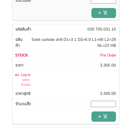
add_shopping_cart
030 705.031.10
Solid carbide drill D1=3.1 D2=6.0 L1=66 L2=28
NL=23 HB
Pre Order
3,305.00
Log In
แสดง
ส่วนลด
3,305.00
add_shopping_cart