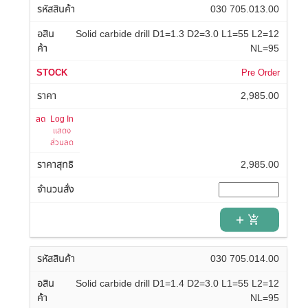
030 705.013.00
Solid carbide drill D1=1.3 D2=3.0 L1=55 L2=12
NL=95
Pre Order
2,985.00
Log In
แสดง
ส่วนลด
2,985.00
add_shopping_cart
030 705.014.00
Solid carbide drill D1=1.4 D2=3.0 L1=55 L2=12
NL=95