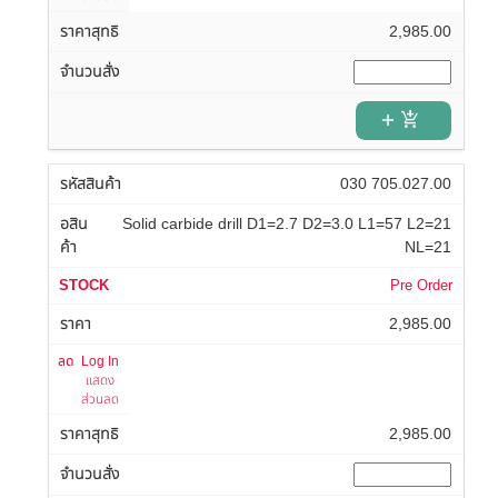
2,985.00
add_shopping_cart
030 705.027.00
Solid carbide drill D1=2.7 D2=3.0 L1=57 L2=21
NL=21
Pre Order
2,985.00
Log In
แสดง
ส่วนลด
2,985.00