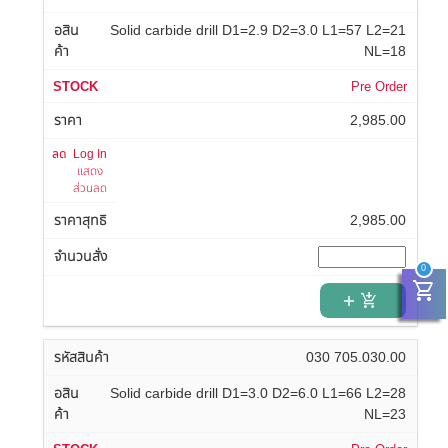
Solid carbide drill D1=2.9 D2=3.0 L1=57 L2=21
NL=18
Pre Order
2,985.00
Log In
แสดง
ส่วนลด
2,985.00
0
shopping_cart
add_shopping_cart
030 705.030.00
Solid carbide drill D1=3.0 D2=6.0 L1=66 L2=28
NL=23