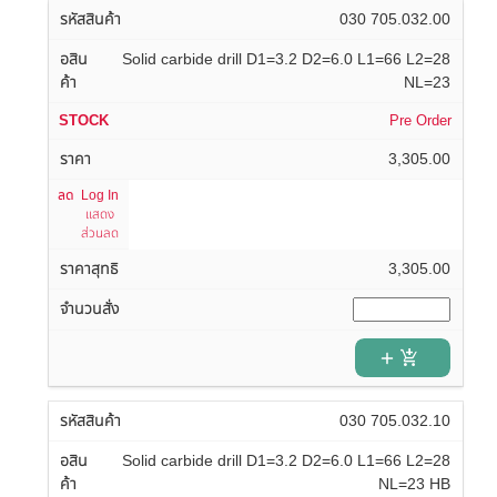
030 705.032.00
Solid carbide drill D1=3.2 D2=6.0 L1=66 L2=28
NL=23
Pre Order
3,305.00
Log In
แสดง
ส่วนลด
3,305.00
add_shopping_cart
030 705.032.10
Solid carbide drill D1=3.2 D2=6.0 L1=66 L2=28
NL=23 HB