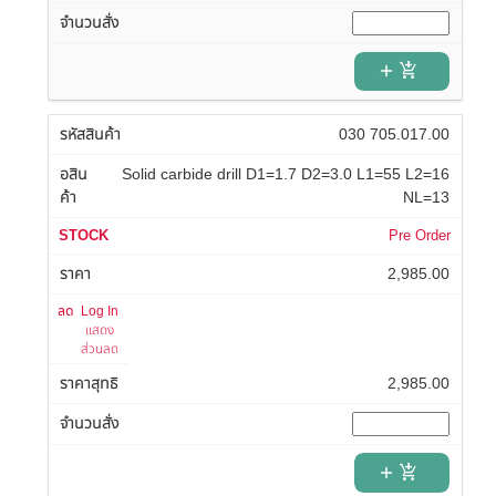
add_shopping_cart
030 705.017.00
Solid carbide drill D1=1.7 D2=3.0 L1=55 L2=16
NL=13
Pre Order
2,985.00
Log In
แสดง
ส่วนลด
2,985.00
add_shopping_cart