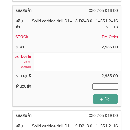
030 705.018.00
Solid carbide drill D1=1.8 D2=3.0 L1=55 L2=16
NL=13
Pre Order
2,985.00
Log In
แสดง
ส่วนลด
2,985.00
add_shopping_cart
030 705.019.00
Solid carbide drill D1=1.9 D2=3.0 L1=55 L2=16