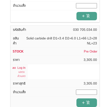
add_shopping_cart
030 705.034.00
Solid carbide drill D1=3.4 D2=6.0 L1=66 L2=28
NL=23
Pre Order
3,305.00
Log In
แสดง
ส่วนลด
3,305.00
add_shopping_cart