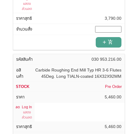
แสดง
ส่วนลด
3,790.00
add_shopping_cart
030 953.216.00
Carbide Roughing End Mill Typ HR 3-6 Flutes
45Deg. Long TIALN-coated 16X32X92MM
Pre Order
5,460.00
Log In
แสดง
ส่วนลด
5,460.00