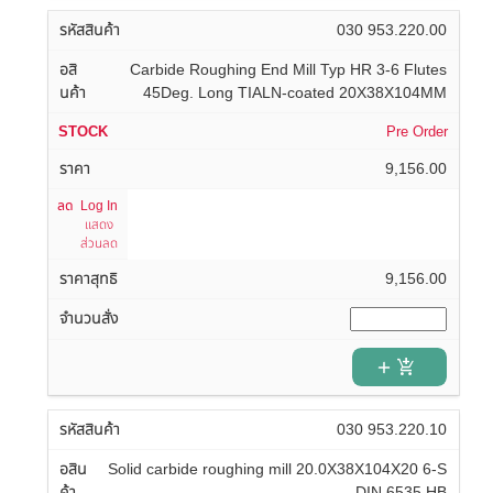
030 953.220.00
Carbide Roughing End Mill Typ HR 3-6 Flutes
45Deg. Long TIALN-coated 20X38X104MM
Pre Order
9,156.00
Log In
แสดง
ส่วนลด
9,156.00
add_shopping_cart
030 953.220.10
Solid carbide roughing mill 20.0X38X104X20 6-S
DIN 6535 HB