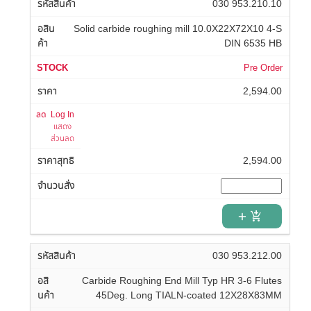
030 953.210.10
Solid carbide roughing mill 10.0X22X72X10 4-S
DIN 6535 HB
Pre Order
2,594.00
Log In
แสดง
ส่วนลด
2,594.00
add_shopping_cart
030 953.212.00
Carbide Roughing End Mill Typ HR 3-6 Flutes
45Deg. Long TIALN-coated 12X28X83MM