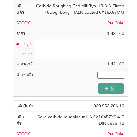
Carbide Roughing End Mill Typ HR 3-6 Flutes
45Deg. Long TIALN-coated 6X16X57MM
Pre Order
1,421.00
Log In
แสดง
ส่วนลด
1,421.00
add_shopping_cart
030 953.206.10
Solid carbide roughing mill 6.0X16X57X6 4-S
DIN 6535 HB
Pre Order