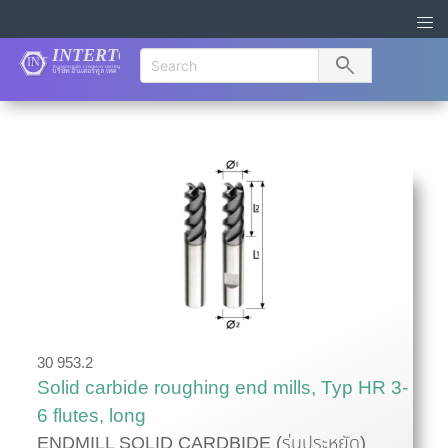
search
30 953.2
Solid carbide roughing end mills, Typ HR 3-
6 flutes, long
ENDMILL SOLID CARDBIDE (รุ่นประหยัด)