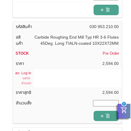
add_shopping_cart
030 953.210.00
Carbide Roughing End Mill Typ HR 3-6 Flutes
45Deg. Long TIALN-coated 10X22X72MM
Pre Order
2,594.00
Log In
แสดง
ส่วนลด
2,594.00
0
shopping_cart
add_shopping_cart