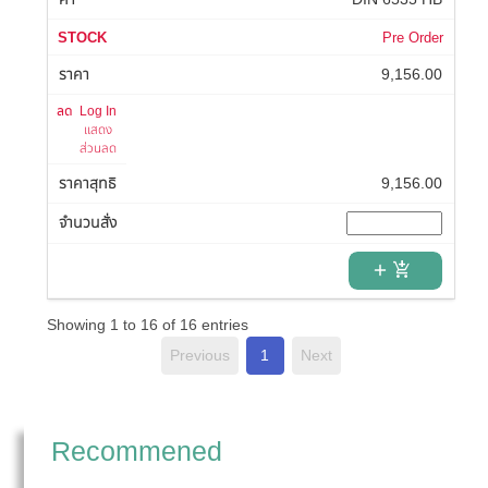
Pre Order
9,156.00
Log In
แสดง
ส่วนลด
9,156.00
add_shopping_cart
Showing 1 to 16 of 16 entries
Previous
1
Next
Recommened