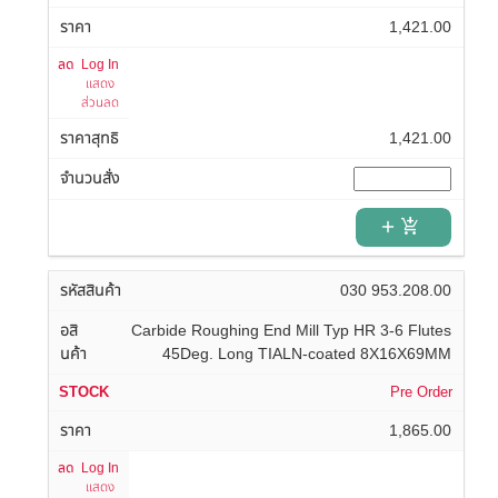
1,421.00
Log In
แสดง
ส่วนลด
1,421.00
add_shopping_cart
030 953.208.00
Carbide Roughing End Mill Typ HR 3-6 Flutes
45Deg. Long TIALN-coated 8X16X69MM
Pre Order
1,865.00
Log In
แสดง