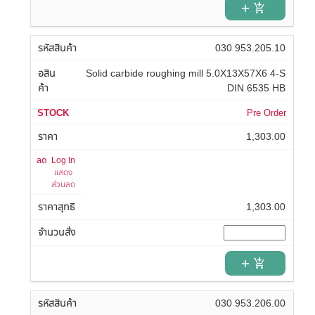
add_shopping_cart
030 953.205.10
Solid carbide roughing mill 5.0X13X57X6 4-S
DIN 6535 HB
Pre Order
1,303.00
Log In
แสดง
ส่วนลด
1,303.00
add_shopping_cart
030 953.206.00