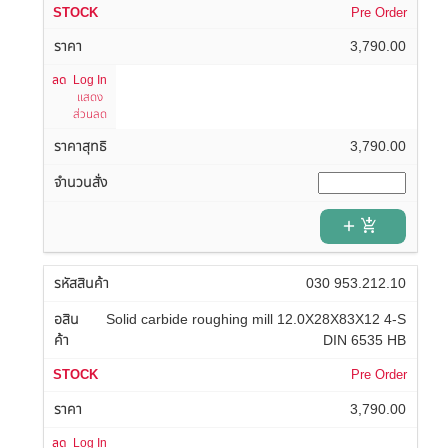
Pre Order
3,790.00
Log In
แสดง
ส่วนลด
3,790.00
add_shopping_cart
030 953.212.10
Solid carbide roughing mill 12.0X28X83X12 4-S
DIN 6535 HB
Pre Order
3,790.00
Log In