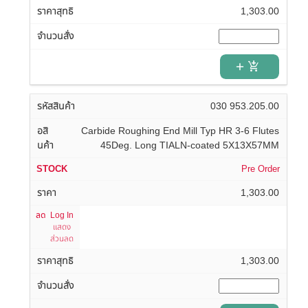
1,303.00
add_shopping_cart
030 953.205.00
Carbide Roughing End Mill Typ HR 3-6 Flutes
45Deg. Long TIALN-coated 5X13X57MM
Pre Order
1,303.00
Log In
แสดง
ส่วนลด
1,303.00