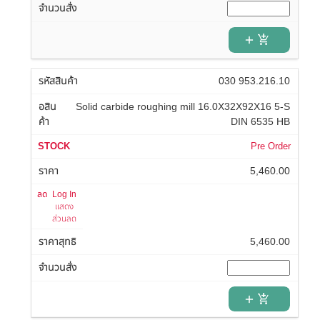
add_shopping_cart
030 953.216.10
Solid carbide roughing mill 16.0X32X92X16 5-S
DIN 6535 HB
Pre Order
5,460.00
Log In
แสดง
ส่วนลด
5,460.00
add_shopping_cart